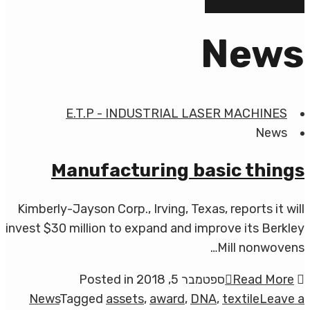
News
E.T.P - INDUSTRIAL LASER MACHINES
News
Manufacturing basic things
Kimberly-Jayson Corp., Irving, Texas, reports it will
invest $30 million to expand and improve its Berkley
Mill nonwovens…
Read More
ספטמבר 5, 2018
Posted in
News
Tagged
assets
,
award
,
DNA
,
textile
Leave a