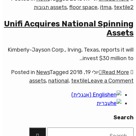
Energy
על
2 תגובות
textile
,
itma
,
floor space
,
assets
Efforts
ITMA
Unifi Acquires National Spinning
2019
Assets
Floor
Space
Sells
Kimberly-Jayson Corp., Irving, Texas, reports it will
Out
invest $30 million to…
Read More
יולי 19, 2018
Tagged
News
Posted in
on
assets
,
national
,
textile
Leave a Comment
Unifi
English
(
אנגלית
)
Acquires
עברית
National
Spinning
Search
Assets
Search