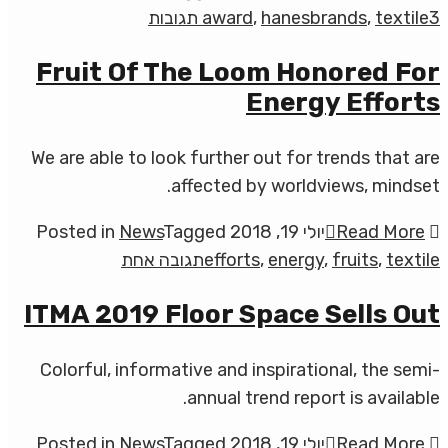
על
3 תגובות
textile
,
hanesbrands
,
award
HanesBrands
Fruit Of The Loom Honored For
Awarded
Energy Efforts
Ninth
We are able to look further out for trends that are
affected by worldviews, mindset.
Read More
יולי 19, 2018
Tagged
News
Posted in
על
textile
,
fruits
,
energy
,
efforts
תגובה אחת
Fruit
ITMA 2019 Floor Space Sells Out
Of
The
Colorful, informative and inspirational, the semi-
Loom
annual trend report is available.
Honored
For
Read More
יולי 19, 2018
Tagged
News
Posted in