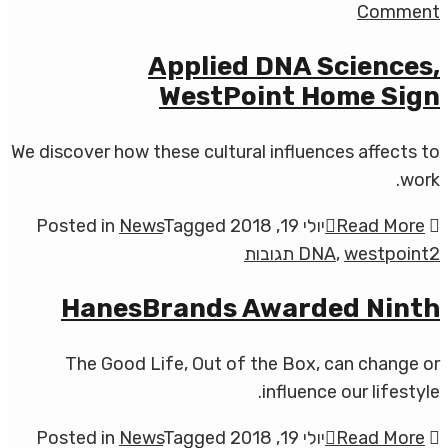
on
Comment
Manufacturing
Applied DNA Sciences,
basic
WestPoint Home Sign
things
We discover how these cultural influences affects to
work.
Read More
יולי 19, 2018
Tagged
News
Posted in
על
2 תגובות
westpoint
,
DNA
Applied
HanesBrands Awarded Ninth
DNA
Sciences,
The Good Life, Out of the Box, can change or
WestPoint
influence our lifestyle.
Home
Sign
Read More
יולי 19, 2018
Tagged
News
Posted in