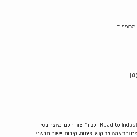
 מכופפות
אף על פי שהייצור והדיוק של מכונות כיפוף מציוד מתכות השתפרו מאוד מבעבר, עדיין קיים פער גדול בין "Road to Industry 4.0" לבין "ייצור חכם ומיוצר בסין
פח והתאמה לביקוש. פיתוח, קידום ויישום חדשני