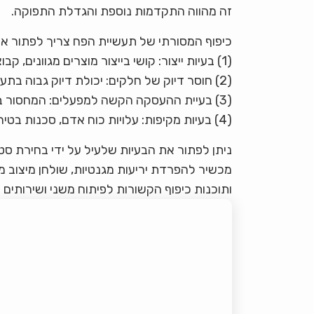
זה מהווה התקדמות נוספת והגדלת התפוקה.
כיפוף המסורתי של תעשיית הפח צריך לפתור את
(1) בעיות ייצור: קושי בייצור מוצרים מגוונים, קבוצות קטנות ומיתוג מהיר.
(2) חוסר דיוק של חלקים: יכולת דיוק גבוה בתעשיית הפח, שמירה על איכות יציבה;
(3) בעיית ההעסקה הקשה למפעלים: המחסור במפעילי כיפוף מתכת ועוצמת העבודה הגבוהה של העובדים;
(4) בעיות מקיפות: עלויות כוח אדם, סכנות בטיחות, פריסת תהליכים, ניהול ותפעול.
מכשיר להפרדת יריעות מגנטיות, שולחן מיצוב מר
ותוכנות כיפוף הקשורות לפיתוח משני ושירותים 