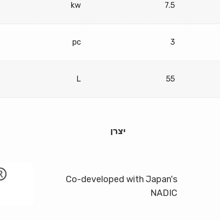
kw
7.5
pc
3
L
55
יצרן
Co-developed with Japan's
NADIC