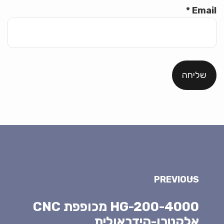
*
Email
PREVIOUS
HG-200-4000 מכופפת CNC
אלקטרו-הידראולית