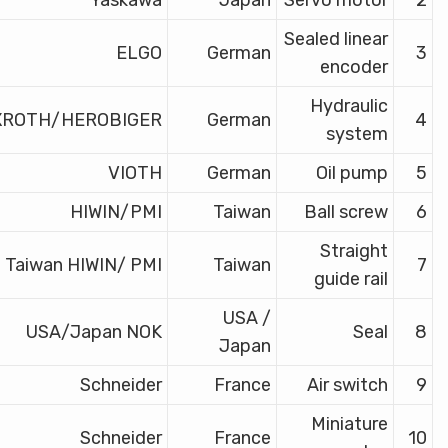
Sealed linear
ELGO
German
3
encoder
Hydraulic
XROTH/HEROBIGER
German
4
system
VIOTH
German
Oil pump
5
HIWIN/PMI
Taiwan
Ball screw
6
Straight
Taiwan HIWIN/ PMI
Taiwan
7
guide rail
USA /
USA/Japan NOK
Seal
8
Japan
Schneider
France
Air switch
9
Miniature
Schneider
France
10