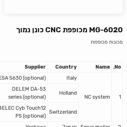
MG-6020 מכופפת CNC כונן נמוך
מכונות מכופפות
Supplier
Country
Name
No.
ESA S630 (optional)
Italy
DELEM DA-53
Holland
series (optional)
NC system
1
ELEC Cyb Touch12
Switzerland
PS (optional)
Yaskawa
Japan
Servo motor
2